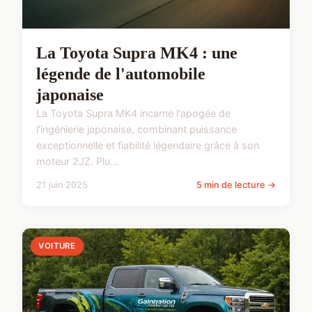
La Toyota Supra MK4 : une
légende de l'automobile
japonaise
La Toyota Supra MK4 incarne l'apogée de
l'ingénierie japonaise, combinant puissance
exceptionnelle et fiabilité légendaire grâce à son
moteur 2JZ. Plu...
21 juin 2025
5 min de lecture →
VOITURE