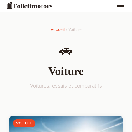
Follettmotors
📰
Accueil
› Voiture
🚗
Voiture
Voitures, essais et comparatifs
VOITURE