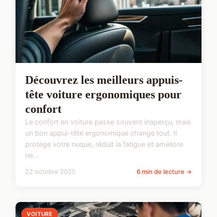
Découvrez les meilleurs appuis-
tête voiture ergonomiques pour
confort
Le confort en voiture passe souvent inaperçu, mais
un bon appui-tête ergonomique change tout. Il
protège votre nuque, réduit la fatigue et améliore
ne...
22 octobre 2025
6 min de lecture →
VOITURE