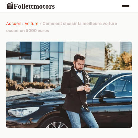
Follettmotors
📰
Accueil
›
Voiture
›
Comment choisir la meilleure voiture
occasion 5000 euros