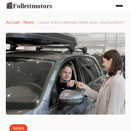
Follettmotors
📰
Accueil
›
News
›
Louez votre véhicule idéal avec veo location !
NEWS