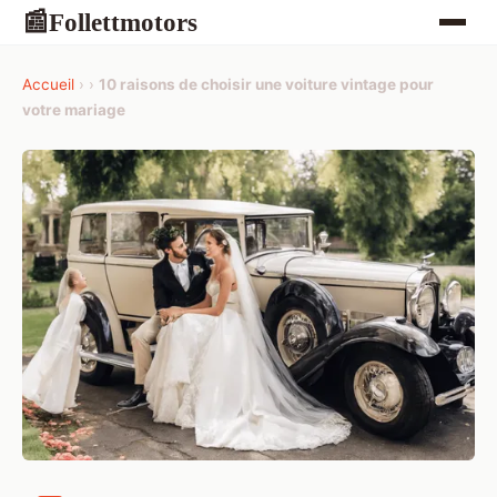
Follettmotors
📰
Accueil
›
›
10 raisons de choisir une voiture vintage pour
votre mariage