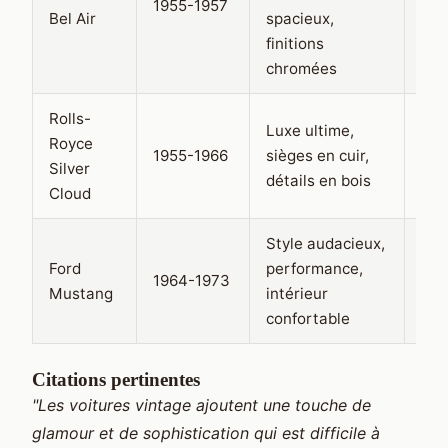
1955-1957
Bel Air
spacieux,
800
finitions
chromées
Rolls-
Luxe ultime,
Royce
100
1955-1966
sièges en cuir,
Silver
150
détails en bois
Cloud
Style audacieux,
Ford
performance,
600
1964-1973
Mustang
intérieur
900
confortable
Citations pertinentes
"Les voitures vintage ajoutent une touche de
glamour et de sophistication qui est difficile à